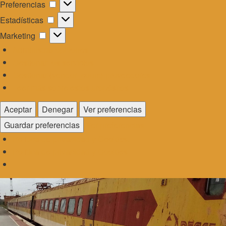
Preferencias
Preferencias
Estadísticas
Estadísticas
Marketing
Marketing
Administrar opciones
Gestionar los servicios
Gestionar {vendor_count} proveedores
Leer más sobre estos propósitos
Aceptar
Denegar
Ver preferencias
Guardar preferencias
Ver preferencias
Política de privacidad y Cookies.
Política de privacidad y Cookies.