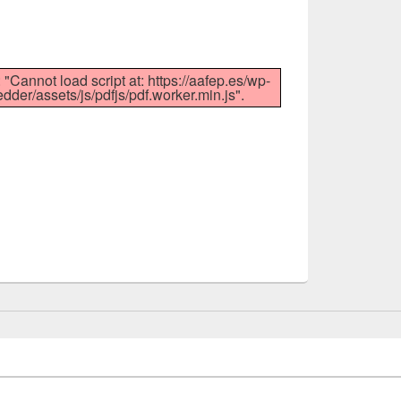
 "Cannot load script at: https://aafep.es/wp-
der/assets/js/pdfjs/pdf.worker.min.js".