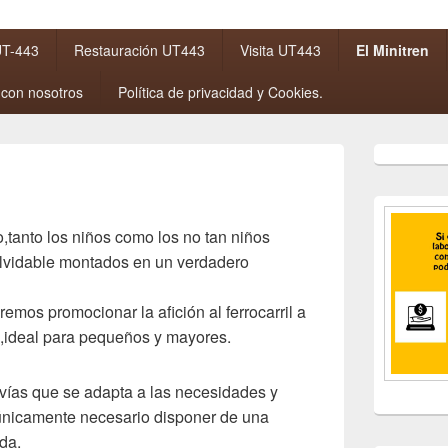
 UT-443
Restauración UT443
Visita UT443
El Minitren
 con nosotros
Política de privacidad y Cookies.
El
área
de
widget
barra
,tanto los niños como los no tan niños
lateral
olvidable montados en un verdadero
primaria
mos promocionar la afición al ferrocarril a
ca,ideal para pequeños y mayores.
vías que se adapta a las necesidades y
únicamente necesario disponer de una
da.