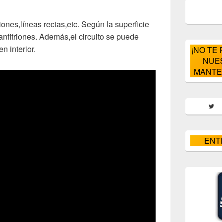
nes,líneas rectas,etc. Según la superficie
 anfitriones. Además,el circuito se puede
n interior.
¡NO TE
NUE
MANTE
Twitt
ENT