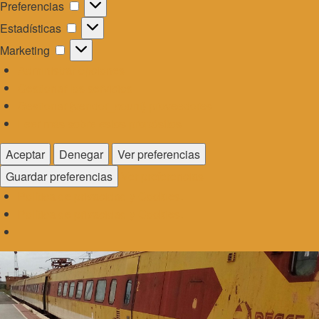
Preferencias
Preferencias
Estadísticas
Estadísticas
Marketing
Marketing
Administrar opciones
Gestionar los servicios
Gestionar {vendor_count} proveedores
Leer más sobre estos propósitos
Aceptar
Denegar
Ver preferencias
Guardar preferencias
Ver preferencias
Política de privacidad y Cookies.
Política de privacidad y Cookies.