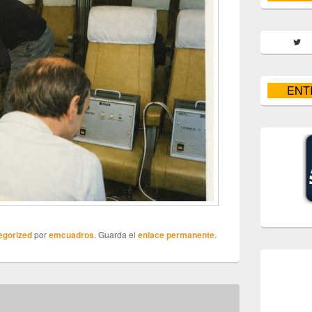
Twitt
ENT
egorized
por
emcuadros
. Guarda el
enlace permanente
.