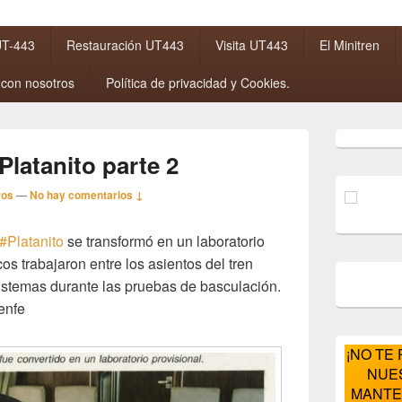
 UT-443
Restauración UT443
Visita UT443
El Minitren
 con nosotros
Política de privacidad y Cookies.
El
área
Platanito parte 2
de
widget
ros
—
No hay comentarios ↓
barra
lateral
primaria
#Platanito
se transformó en un laboratorio
cos trabajaron entre los asientos del tren
 sistemas durante las pruebas de basculación.
enfe
¡NO TE
NUE
MANTE