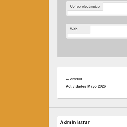
Correo electrónico
Web
Navegación
de
Entrada
←
Anterior
entradas
Actividades Mayo 2026
anterior:
Administrar