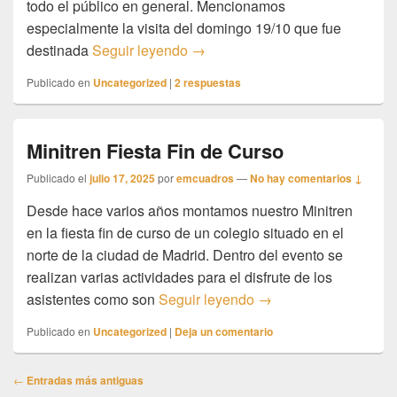
todo el público en general. Mencionamos
especialmente la visita del domingo 19/10 que fue
Visitas al Platanito y a Castejón
destinada
Seguir leyendo
→
Publicado en
Uncategorized
|
2
respuestas
Minitren Fiesta Fin de Curso
Publicado el
julio 17, 2025
por
emcuadros
—
No hay comentarios ↓
Desde hace varios años montamos nuestro Minitren
en la fiesta fin de curso de un colegio situado en el
norte de la ciudad de Madrid. Dentro del evento se
realizan varias actividades para el disfrute de los
Minitren Fiesta Fin de
asistentes como son
Seguir leyendo
→
Publicado en
Uncategorized
|
Deja un comentario
Navegación
←
Entradas más antiguas
de