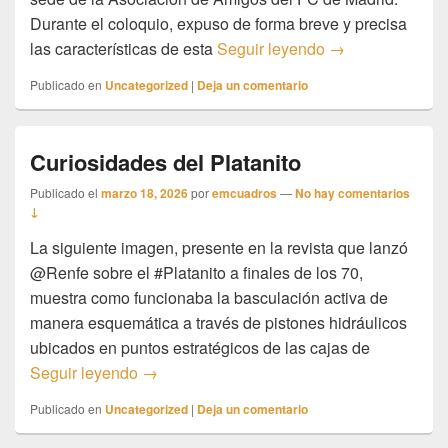
Durante el coloquio, expuso de forma breve y precisa
Ponencia sobre E
las características de esta
Seguir leyendo
→
Publicado en
Uncategorized
|
Deja un comentario
Curiosidades del Platanito
Publicado el
marzo 18, 2026
por
emcuadros
—
No hay comentarios
↓
La siguiente imagen, presente en la revista que lanzó
@Renfe sobre el #Platanito a finales de los 70,
muestra como funcionaba la basculación activa de
manera esquemática a través de pistones hidráulicos
ubicados en puntos estratégicos de las cajas de
Curiosidades del Platanito
Seguir leyendo
→
Publicado en
Uncategorized
|
Deja un comentario