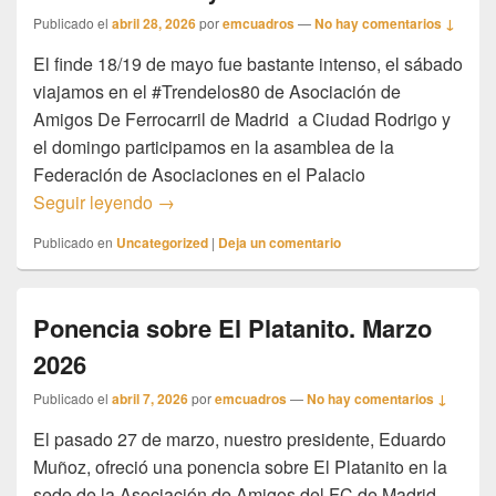
Publicado el
abril 28, 2026
por
emcuadros
—
No hay comentarios ↓
El finde 18/19 de mayo fue bastante intenso, el sábado
viajamos en el #Trendelos80 de Asociación de
Amigos De Ferrocarril de Madrid a Ciudad Rodrigo y
el domingo participamos en la asamblea de la
Federación de Asociaciones en el Palacio
Actividades Mayo 2026
Seguir leyendo
→
Publicado en
Uncategorized
|
Deja un comentario
Ponencia sobre El Platanito. Marzo
2026
Publicado el
abril 7, 2026
por
emcuadros
—
No hay comentarios ↓
El pasado 27 de marzo, nuestro presidente, Eduardo
Muñoz, ofreció una ponencia sobre El Platanito en la
sede de la Asociación de Amigos del FC de Madrid.