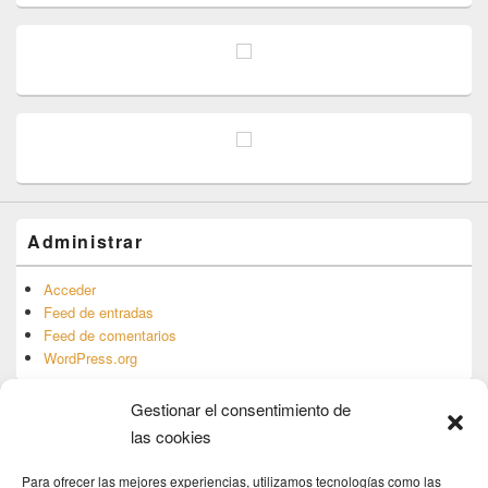
Administrar
Acceder
Feed de entradas
Feed de comentarios
WordPress.org
Gestionar el consentimiento de
las cookies
Copyright © 2026
Web de la Asociación de Amigos del FC El Platanito
. Todos los
Para ofrecer las mejores experiencias, utilizamos tecnologías como las