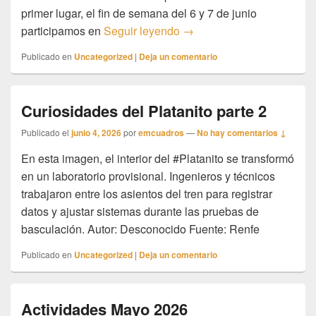
primer lugar, el fin de semana del 6 y 7 de junio
Actividades Junio 2026
participamos en
Seguir leyendo
→
Publicado en
Uncategorized
|
Deja un comentario
Curiosidades del Platanito parte 2
Publicado el
junio 4, 2026
por
emcuadros
—
No hay comentarios ↓
En esta imagen, el interior del #Platanito se transformó
en un laboratorio provisional. Ingenieros y técnicos
trabajaron entre los asientos del tren para registrar
datos y ajustar sistemas durante las pruebas de
basculación. Autor: Desconocido Fuente: Renfe
Publicado en
Uncategorized
|
Deja un comentario
Actividades Mayo 2026