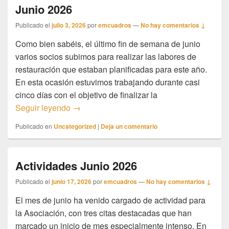
Junio 2026
Publicado el
julio 3, 2026
por
emcuadros
—
No hay comentarios ↓
Como bien sabéis, el último fin de semana de junio
varios socios subimos para realizar las labores de
restauración que estaban planificadas para este año.
En esta ocasión estuvimos trabajando durante casi
cinco días con el objetivo de finalizar la
Resumen Intervenciones Platanito Junio 2
Seguir leyendo
→
Publicado en
Uncategorized
|
Deja un comentario
Actividades Junio 2026
Publicado el
junio 17, 2026
por
emcuadros
—
No hay comentarios ↓
El mes de junio ha venido cargado de actividad para
la Asociación, con tres citas destacadas que han
marcado un inicio de mes especialmente intenso. En