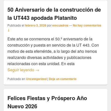
50 Aniversario de la construcción de
la UT443 apodada Platanito
Publicado el
febrero 3, 2026
por
emcuadros
—
No hay comentarios
↓
Este año se conmemora el 50.º aniversario de la
construcción y puesta en servicio de la UT 443. Con
motivo de esta efeméride, a lo largo del año iremos
realizando diversas actividades y publicaciones
relacionadas con esta unidad. En esta
50 Aniversario de la construcción de la U
Seguir leyendo
→
Publicado en
Uncategorized
|
Deja un comentario
Felices Fiestas y Próspero Año
Nuevo 2026