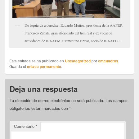
De izquierda a derecha : Eduardo Muñoz, presidente de la AAFEP,
Francisco Zabala, gran aficionado del tren real y ex vocal de
actividades de la AAFM, Clementino Bravo, socio de la AAFEP.
Esta entrada se ha publicado en
Uncategorized
por
emcuadros
.
Guarda el
enlace permanente
.
Deja una respuesta
Tu dirección de correo electrónico no será publicada.
Los campos
obligatorios están marcados con
*
Comentario
*