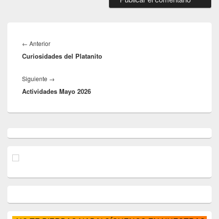
Navegación
de
Entrada
←
Anterior
entradas
Curiosidades del Platanito
anterior:
Entrada
Siguiente
→
Actividades Mayo 2026
siguiente:
El
área
de
widget
barra
lateral
primaria