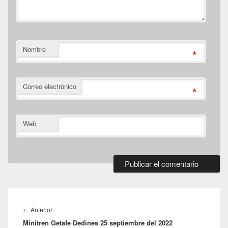
Nombre
*
Correo electrónico
*
Web
Navegación
de
Entrada
←
Anterior
entradas
Minitren Getafe Dedines 25 septiembre del 2022
anterior: