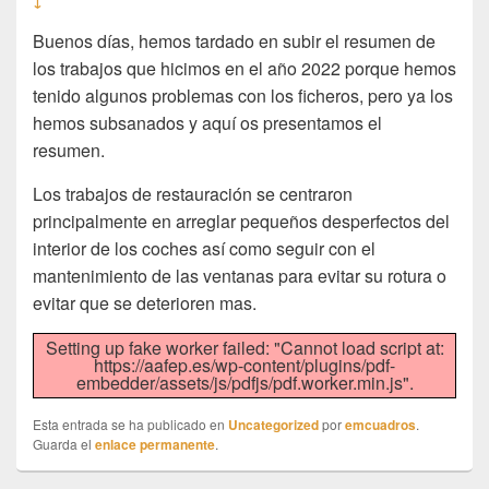
↓
Buenos días, hemos tardado en subir el resumen de
los trabajos que hicimos en el año 2022 porque hemos
tenido algunos problemas con los ficheros, pero ya los
hemos subsanados y aquí os presentamos el
resumen.
Los trabajos de restauración se centraron
principalmente en arreglar pequeños desperfectos del
interior de los coches así como seguir con el
mantenimiento de las ventanas para evitar su rotura o
evitar que se deterioren mas.
Setting up fake worker failed: "Cannot load script at:
https://aafep.es/wp-content/plugins/pdf-
embedder/assets/js/pdfjs/pdf.worker.min.js".
Esta entrada se ha publicado en
Uncategorized
por
emcuadros
.
Guarda el
enlace permanente
.