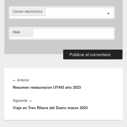
Correo electrónico
*
Web
Navegación
de
Entrada
←
Anterior
entradas
Resumen restauracion UT443 año 2023
anterior:
Entrada
Siguiente
→
Viaje en Tren Ribera del Duero marzo 2024
siguiente: