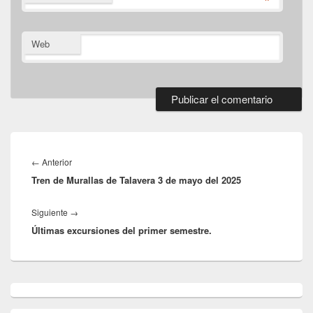
*
Web
Navegación
de
Entrada
←
Anterior
entradas
Tren de Murallas de Talavera 3 de mayo del 2025
anterior:
Entrada
Siguiente
→
Últimas excursiones del primer semestre.
siguiente:
El
área